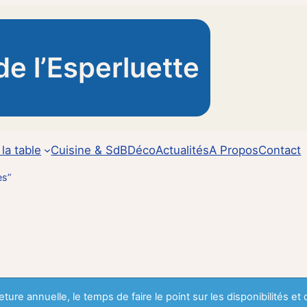
de l’Esperluette
 la table
Cuisine & SdB
Déco
Actualités
A Propos
Contact
es”
ture annuelle, le temps de faire le point sur les disponibilités et