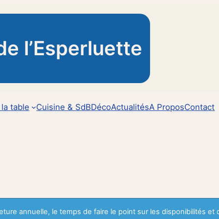
de l’Esperluette
 la table
Cuisine & SdB
Déco
Actualités
A Propos
Contact
ture annuelle, le temps de faire le point sur les disponibilités et