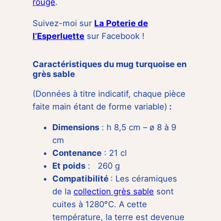
rouge
.
Suivez-moi sur
La Poterie de
l’Esperluette
sur Facebook !
Caractéristiques du mug turquoise en
grès sable
(Données à titre indicatif, chaque pièce
faite main étant de forme variable)
:
Dimensions
: h 8,5 cm – ø 8 à 9
cm
Contenance
: 21 cl
Et poids
: 260 g
Compatibilité
: Les céramiques
de la
collection grès sable
sont
cuites à 1280°C. A cette
température, la terre est devenue