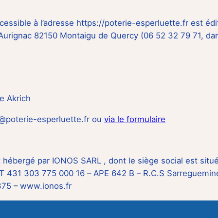
cessible à l’adresse https://poterie-esperluette.fr est édi
, Aurignac 82150 Montaigu de Quercy (06 52 32 79 71, dan
le Akrich
e@poterie-esperluette.fr ou
via le formulaire
st hébergé par IONOS SARL , dont le siège social est situ
 431 303 775 000 16 – APE 642 B – R.C.S Sarreguemines
75 – www.ionos.fr